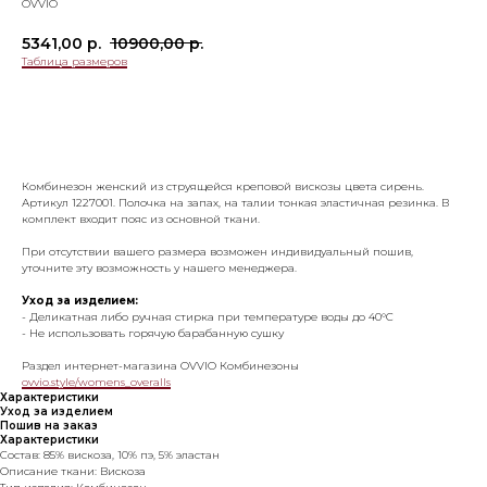
OVVIO
5341,00
р.
10900,00
р.
Таблица размеров
Добавить в корзину
Комбинезон женский из струящейся креповой вискозы цвета сирень.
Артикул 1227001. Полочка на запах, на талии тонкая эластичная резинка. В
комплект входит пояс из основной ткани.
При отсутствии вашего размера возможен индивидуальный пошив,
уточните эту возможность у нашего менеджера.
Уход за изделием:
- Деликатная либо ручная стирка при температуре воды до 40°C
- Не использовать горячую барабанную сушку
Раздел интернет-магазина OVVIO Комбинезоны
ovvio.style/womens_overalls
Характеристики
Уход за изделием
Пошив на заказ
Характеристики
Состав: 85% вискоза, 10% пэ, 5% эластан
Описание ткани: Вискоза