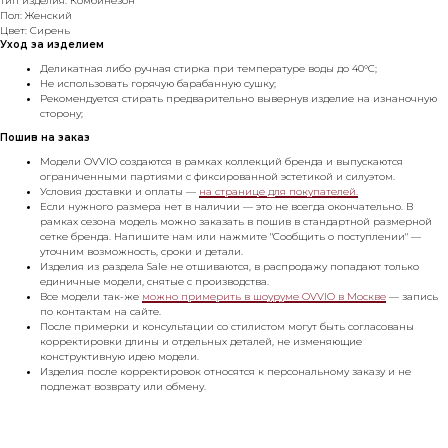
Тип изделия: Комбинезон
Пол: Женский
Цвет: Сирень
Уход за изделием
Деликатная либо ручная стирка при температуре воды до 40°C;
Не использовать горячую барабанную сушку;
Рекомендуется стирать предварительно вывернув изделие на изнаночную
сторону;
Пошив на заказ
Модели OVVIO создаются в рамках коллекций бренда и выпускаются
ограниченными партиями с фиксированной эстетикой и силуэтом.
Условия доставки и оплаты —
на странице для покупателей.
Если нужного размера нет в наличии — это не всегда окончательно. В
рамках сезона модель можно заказать в пошив в стандартной размерной
сетке бренда. Напишите нам или нажмите "Сообщить о поступлении" —
уточним возможность, сроки и детали.
Изделия из раздела Sale не отшиваются, в распродажу попадают только
единичные модели, снятые с производства.
Все модели так-же
можно примерить в шоуруме OVVIO в Москве
— запись
по контактам на сайте.
После примерки и консультации со стилистом могут быть согласованы
корректировки длины и отдельных деталей, не изменяющие
конструктивную идею модели.
Изделия после корректировок относятся к персональному заказу и не
подлежат возврату или обмену.