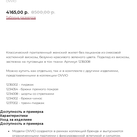
OVVIO
4165,00
р.
8500,00
р.
Таблица размеров
Добавить в корзину
Классический приталенный женский жилет без лацканов из смесовой
костюмной вискозы, безумно красивого зеленого цвета. Подклад из вискозы,
застежка на пуговицах в тон ткани. Артикул 1236008
Можно купить как отдельно, так и в комплекте с другими изделиями,
представленными в коллекции OVVIO
1236002 - пиджак
1234054 - брюки прямого покроя
1234008 - шорты со стрелками
1234002 - брюки-чинос
1237002 - тренч-пиджак
Доступность и примерка
Характеристики
Уход за изделием
Доступность и примерка
Модели OVVIO создаются в рамках коллекций бренда и выпускаются
ограниченными партиями с фиксированной эстетикой и силуэтом.