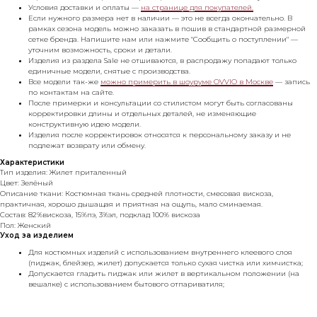
Условия доставки и оплаты —
на странице для покупателей.
Если нужного размера нет в наличии — это не всегда окончательно. В
рамках сезона модель можно заказать в пошив в стандартной размерной
сетке бренда. Напишите нам или нажмите "Сообщить о поступлении" —
уточним возможность, сроки и детали.
Изделия из раздела Sale не отшиваются, в распродажу попадают только
единичные модели, снятые с производства.
Все модели так-же
можно примерить в шоуруме OVVIO в Москве
— запись
по контактам на сайте.
После примерки и консультации со стилистом могут быть согласованы
корректировки длины и отдельных деталей, не изменяющие
конструктивную идею модели.
Изделия после корректировок относятся к персональному заказу и не
подлежат возврату или обмену.
Характеристики
Тип изделия: Жилет приталенный
Цвет: Зелёный
Описание ткани: Костюмная ткань средней плотности, смесовая вискоза,
практичная, хорошо дышащая и приятная на ощупь, мало сминаемая.
Состав: 82%вискоза, 15%пэ, 3%эл, подклад 100% вискоза
Пол: Женский
Уход за изделием
Для костюмных изделий с использованием внутреннего клеевого слоя
(пиджак, блейзер, жилет) допускается только сухая чистка или химчистка;
Допускается гладить пиджак или жилет в вертикальном положении (на
вешалке) с использованием бытового отпариватиля;