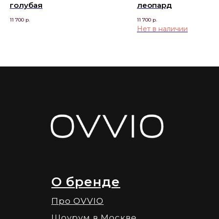
голубая
леопард
11 700
р.
11 700
р.
Нет в наличии
О бренде
Про OVVIO
Шоурум в Москве