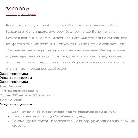
3900,00
р.
Таблица размеров
Водолазка из натуральной ткани со небольшим воротником-стойкой.
Классика в чёрном цвете, в которой безупречно всё. Выполнена из
натуральной, дышащей ткани премиального качества для максимального
комфорта в течение всего дня. Невысокая и мягкая стойка облегает шею,
обеспечивая тепло и уют, но при этом не сдавливая шею. Универсальная
модель идеального кроя, которая безупречно сочетается с пиджаками,
жакетами и жилетами, становясь основой для бесчисленного количества
элегантных и повседневных образов.
Характеристики
Уход за изделием
Характеристики
Цвет: Черный
Тип изделия: Водолазка
Состав: 95% вискоза, 5% эластан
Пол: Женский
Уход за изделием
Деликатная либо ручная стирка при температуре воды до 40°C;
Не использовать горячую барабанную сушку;
Рекомендуется стирать предварительно вывернув изделие на изнаночную
сторону;