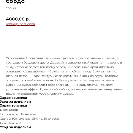
бордо
OVVIO
4800,00
р.
Таблица размеров
Добавить в корзину
Укороченный лонгслив с длинным рукавом и декоративными швами, в
трендовом бордовом цвете. Дерзкий и современный кроп-топ на осень и
зиму, который задаст тон всему образу. Укороченный крой идеально
сочетается с завышенными брюками или юбками, подчёркивая талию.
Главная деталь — архитектурные декоративные швы на груди, которые
создают сложный и интересный объем, делая силуэт выразительным.
Длинный рукав добавляет образу динамики. Ткань эластичная, дает
утягивающий эффект. Идеальный выбор для тех, кто ценит нестандартные
решения с эффектом WOW. Артикул 3251013
Характеристики
Уход за изделием
Характеристики
Цвет: Бордо
Тип изделия: Лонгслив
Состав: 30% вискоза, 65% пэ, 5% эластан
Пол: Женский
Уход за изделием