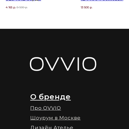
4 165
р.
8 500
р.
13 500
р.
О бренде
Про OVVIO
Шоурум в Москве
Дизайн Ателье