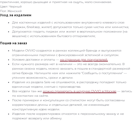
практичная, хорошо дышащая и приятная на ощупь, мало сминаемая.
Цвет: Черный
Пол: Женский
Уход за изделием
Для костюмных изделий с использованием внутреннего клеевого слоя
(пиджак, блейзер, жилет) допускается только сухая чистка или химчистка;
Допускается гладить пиджак или жилет в вертикальном положении (на
вешалке) с использованием бытового отпариватиля;
Пошив на заказ
Модели OVVIO создаются в рамках коллекций бренда и выпускаются
ограниченными партиями с фиксированной эстетикой и силуэтом.
Условия доставки и оплаты —
на странице для покупателей.
Если нужного размера нет в наличии — это не всегда окончательно. В
рамках сезона модель можно заказать в пошив в стандартной размерной
сетке бренда. Напишите нам или нажмите "Сообщить о поступлении" —
уточним возможность, сроки и детали.
Изделия из раздела Sale не отшиваются, в распродажу попадают только
единичные модели, снятые с производства.
Все модели так-же
можно примерить в шоуруме OVVIO в Москве
— запись
по контактам на сайте.
После примерки и консультации со стилистом могут быть согласованы
корректировки длины и отдельных деталей, не изменяющие
конструктивную идею модели.
Изделия после корректировок относятся к персональному заказу и не
подлежат возврату или обмену.