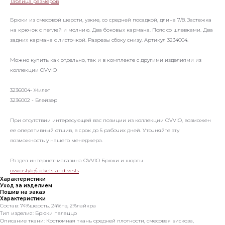
Таблица размеров
Брюки из смесовой шерсти, узкие, со средней посадкой, длина 7/8. Застежка
на крючок с петлей и молнию. Два боковых кармана. Пояс со шлевками. Два
задних кармана с листочкой. Разрезы сбоку снизу. Артикул 3234004.
Можно купить как отдельно, так и в комплекте с другими изделиями из
коллекции OVVIO
3236004- Жилет
3236002 - Блейзер
При отсутствии интересующей вас позиции из коллекции OVVIO, возможен
ее оперативный отшив, в срок до 5 рабочих дней. Уточняйте эту
возможность у нашего менеджера.
Раздел интернет-магазина OVVIO Брюки и шорты
ovvio.style/jackets-and-vests
Характеристики
Уход за изделием
Пошив на заказ
Характеристики
Состав: 74%шерсть, 24%пэ, 2%лайкра
Тип изделия: Брюки палаццо
Описание ткани: Костюмная ткань средней плотности, смесовая вискоза,