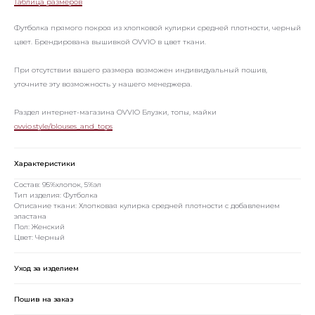
Таблица размеров
Футболка прямого покроя из хлопковой кулирки средней плотности, черный
цвет. Брендирована вышивкой OVVIO в цвет ткани.
При отсутствии вашего размера возможен индивидуальный пошив,
уточните эту возможность у нашего менеджера.
Раздел интернет-магазина OVVIO Блузки, топы, майки
ovvio.style/blouses_and_tops
Характеристики
Состав: 95%хлопок, 5%эл
Тип изделия: Футболка
Описание ткани: Хлопковая кулирка средней плотности с добавлением
эластана
Пол: Женский
Цвет: Черный
Уход за изделием
Пошив на заказ