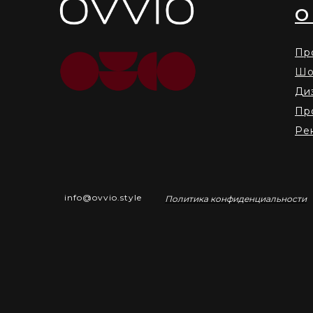
О
Пр
Шо
Ди
Пр
Ре
info@ovvio.style
Политика конфиденциальности