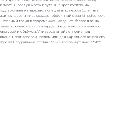
лёгкость и воздушность. Круглый вырез горловины
подчёркивает изящество, а специально необработанные
края рукавов и низа создают эффектный deconstructed look
— главный тренд в современной моде. Эта базовая вещь
станет ключевой в вашем гардеробе для экспериментов с
текстурой и объёмом. Универсальный лонгслив под
джинсы, под деловой костюм или для нарядного вечернего
образа! Натуральный состав - 95% вискоза. Артикул 3251001