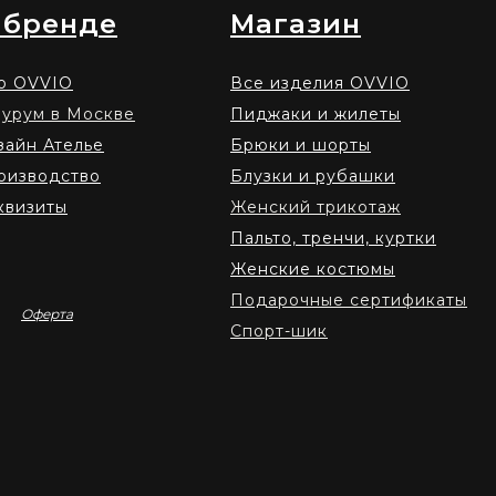
 бренде
Магазин
о OVVIO
Все изделия OVVIO
урум в Москве
Пиджаки и жилеты
зайн Ателье
Брюки и шорты
оизводство
Блузки и рубашки
квизиты
Женский трикотаж
Пальто, тренчи, куртки
Женские костюмы
Подарочные сертификаты
Оферта
Спорт-шик