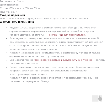
Тип изделия: Пальто
Цвет: Шоколад
Состав: 80% шерсть, 15% пэ, 5% эл
Пол: Женский
Уход за изделием
Для пальто из шерсти допускается только сухая чистка или химчистка.
Доступность и примерка
Модели OVVIO создаются в рамках коллекций бренда и выпускаются
ограниченными партиями с фиксированной эстетикой и силуэтом.
Условия доставки и оплаты —
на странице для покупателей.
Если нужного размера нет в наличии — это не всегда окончательно. В
рамках сезона модель можно заказать в пошив в стандартной размерной
сетке бренда. Напишите нам или нажмите "Сообщить о поступлении" —
уточним возможность, сроки и детали.
Изделия из раздела Sale не отшиваются, в распродажу попадают только
единичные модели, снятые с производства.
Все модели так-же
можно примерить в шоуруме OVVIO в Москве
— запись
по контактам на сайте.
После примерки и консультации со стилистом могут быть согласованы
корректировки длины и отдельных деталей, не изменяющие
конструктивную идею модели.
Изделия после корректировок относятся к персональному заказу и не
подлежат возврату или обмену.