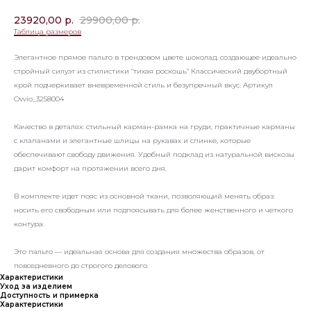
23920,00
р.
29900,00
р.
Таблица размеров
Элегантное прямое пальто в трендовом цвете шоколад, создающее идеально
стройный силуэт из стилистики "тихая роскошь" Классический двубортный
крой подчеркивает вневременной стиль и безупречный вкус. Артикул
Ovvio_3258004
Качество в деталях: стильный карман-рамка на груди, практичные карманы
с клапанами и элегантные шлицы на рукавах и спинке, которые
обеспечивают свободу движения. Удобный подклад из натуральной вискозы
дарит комфорт на протяжении всего дня.
В комплекте идет пояс из основной ткани, позволяющий менять образ:
носить его свободным или подпоясывать для более женственного и четкого
контура.
Это пальто — идеальная основа для создания множества образов, от
повседневного до строгого делового.
Характеристики
Уход за изделием
Доступность и примерка
Характеристики