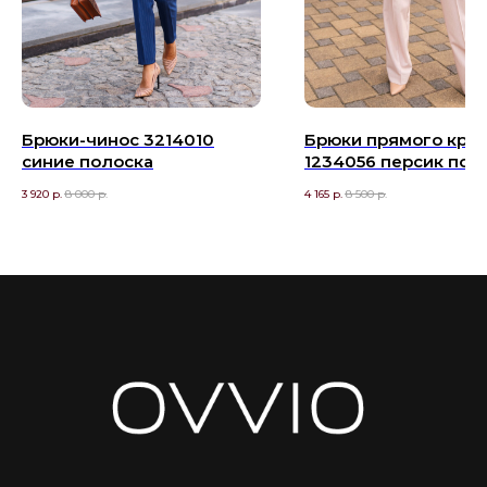
Брюки-чинос 3214010
Брюки прямого кро
синие полоска
1234056 персик пол
3 920
р.
8 000
р.
4 165
р.
8 500
р.