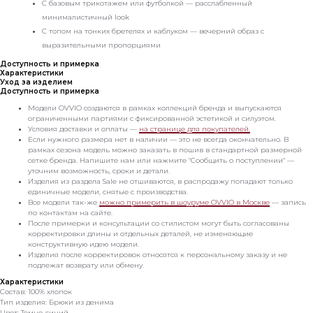
С базовым трикотажем или футболкой — расслабленный
минималистичный look
С топом на тонких бретелях и каблуком — вечерний образ с
выразительными пропорциями
Доступность и примерка
Характеристики
Уход за изделием
Доступность и примерка
Модели OVVIO создаются в рамках коллекций бренда и выпускаются
ограниченными партиями с фиксированной эстетикой и силуэтом.
Условия доставки и оплаты —
на странице для покупателей.
Если нужного размера нет в наличии — это не всегда окончательно. В
рамках сезона модель можно заказать в пошив в стандартной размерной
сетке бренда. Напишите нам или нажмите "Сообщить о поступлении" —
уточним возможность, сроки и детали.
Изделия из раздела Sale не отшиваются, в распродажу попадают только
единичные модели, снятые с производства.
Все модели так-же
можно примерить в шоуруме OVVIO в Москве
— запись
по контактам на сайте.
После примерки и консультации со стилистом могут быть согласованы
корректировки длины и отдельных деталей, не изменяющие
конструктивную идею модели.
Изделия после корректировок относятся к персональному заказу и не
подлежат возврату или обмену.
Характеристики
Состав: 100% хлопок
Тип изделия: Брюки из денима
Цвет: Темно-синий