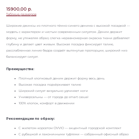
15900,00
р.
Таблица размеров
Широкие джинсы из плотного тёмно-синего денима с высокой посадкой —
модель с характером и чистым современным силуэтом. Деним держит
форму, не утяжеляя образ; слегка неравномерная окраска ткани добавляет
глубину и делает цвет живым. Высокая посадка фиксирует талию,
расслабленная линия бедра создаёт вытянутые пропорции, широкий низ
балансирует силуэт.
Преимущества:
Плотный хлопковый деним держит форму весь день
Высокая посадка подчёркивает талию
Широкий силуэт визуально удлиняет ноги
Универсальны — от города до smart casual
100% хлопок, комфорт в движении
Рекомендации по образу:
С жилетом-корсетом OVVIO — акцентный городской комплект
С рубашкой и лаконичными туфлями — собранный офисный образ