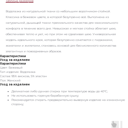
Таблица размеров
Водолазка из натуральной ткани со небольшим воротником-стойкой.
Классика в бежевом цвете, в которой безупречно всё. Выполнена из
натуральной, дышащей ткани премиального качества для максимального
комфорта в течение всего дня. Невысокая и мягкая стойка облегает шею,
обеспечивая тепло и уют, но при этом не сдавливая шею. Универсальная
модель идеального кроя, которая безупречно сочетается с пиджаками,
жакетами и жилетами, становясь основой для бесчисленного количества
элегантных и повседневных образов.
Характеристики
Уход за изделием
Характеристики
Цвет: Бежевый
Тип изделия: Водолазка
Состав: 95% вискоза, 5% эластан
Пол: Женский
Уход за изделием
Деликатная либо ручная стирка при температуре воды до 40°C;
Не использовать горячую барабанную сушку;
Рекомендуется стирать предварительно вывернув изделие на изнаночную
сторону;