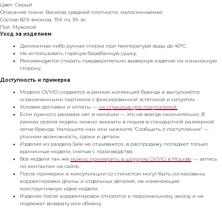
Цвет: Серый
Описание ткани: Вискоза средней плотности, малосминаемая
Состав: 82% вискоза, 15% пэ, 3% эл
Пол: Мужской
Уход за изделием
Деликатная либо ручная стирка при температуре воды до 40°C;
Не использовать горячую барабанную сушку;
Рекомендуется стирать предварительно вывернув изделие на изнаночную
сторону;
Доступность и примерка
Модели OVVIO создаются в рамках коллекций бренда и выпускаются
ограниченными партиями с фиксированной эстетикой и силуэтом.
Условия доставки и оплаты —
на странице для покупателей.
Если нужного размера нет в наличии — это не всегда окончательно. В
рамках сезона модель можно заказать в пошив в стандартной размерной
сетке бренда. Напишите нам или нажмите "Сообщить о поступлении" —
уточним возможность, сроки и детали.
Изделия из раздела Sale не отшиваются, в распродажу попадают только
единичные модели, снятые с производства.
Все модели так-же
можно примерить в шоуруме OVVIO в Москве
— запись
по контактам на сайте.
После примерки и консультации со стилистом могут быть согласованы
корректировки длины и отдельных деталей, не изменяющие
конструктивную идею модели.
Изделия после корректировок относятся к персональному заказу и не
подлежат возврату или обмену.