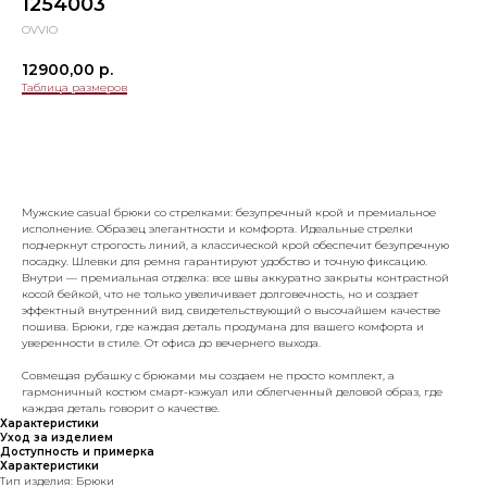
1254003
OVVIO
12900,00
р.
Таблица размеров
Добавить в корзину
Мужские casual брюки со стрелками: безупречный крой и премиальное
исполнение. Образец элегантности и комфорта. Идеальные стрелки
подчеркнут строгость линий, а классической крой обеспечит безупречную
посадку. Шлевки для ремня гарантируют удобство и точную фиксацию.
Внутри — премиальная отделка: все швы аккуратно закрыты контрастной
косой бейкой, что не только увеличивает долговечность, но и создает
эффектный внутренний вид, свидетельствующий о высочайшем качестве
пошива. Брюки, где каждая деталь продумана для вашего комфорта и
уверенности в стиле. От офиса до вечернего выхода.
Совмещая рубашку с брюками мы создаем не просто комплект, а
гармоничный костюм смарт-кэжуал или облегченный деловой образ, где
каждая деталь говорит о качестве.
Характеристики
Уход за изделием
Доступность и примерка
Характеристики
Тип изделия: Брюки