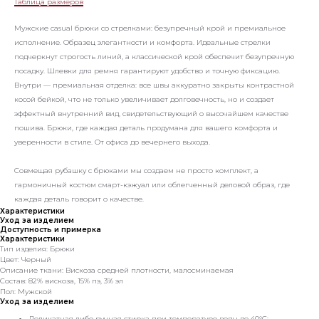
Таблица размеров
Мужские casual брюки со стрелками: безупречный крой и премиальное
исполнение. Образец элегантности и комфорта. Идеальные стрелки
подчеркнут строгость линий, а классической крой обеспечит безупречную
посадку. Шлевки для ремня гарантируют удобство и точную фиксацию.
Внутри — премиальная отделка: все швы аккуратно закрыты контрастной
косой бейкой, что не только увеличивает долговечность, но и создает
эффектный внутренний вид, свидетельствующий о высочайшем качестве
пошива. Брюки, где каждая деталь продумана для вашего комфорта и
уверенности в стиле. От офиса до вечернего выхода.
Совмещая рубашку с брюками мы создаем не просто комплект, а
гармоничный костюм смарт-кэжуал или облегченный деловой образ, где
каждая деталь говорит о качестве.
Характеристики
Уход за изделием
Доступность и примерка
Характеристики
Тип изделия: Брюки
Цвет: Черный
Описание ткани: Вискоза средней плотности, малосминаемая
Состав: 82% вискоза, 15% пэ, 3% эл
Пол: Мужской
Уход за изделием
Деликатная либо ручная стирка при температуре воды до 40°C;