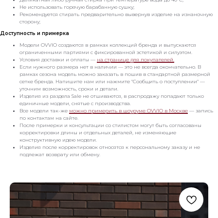
Не использовать горячую барабанную сушку;
Рекомендуется стирать предварительно вывернув изделие на изнаночную
сторону;
Доступность и примерка
Модели OVVIO создаются в рамках коллекций бренда и выпускаются
ограниченными партиями с фиксированной эстетикой и силуэтом.
Условия доставки и оплаты —
на странице для покупателей.
Если нужного размера нет в наличии — это не всегда окончательно. В
рамках сезона модель можно заказать в пошив в стандартной размерной
сетке бренда. Напишите нам или нажмите "Сообщить о поступлении" —
уточним возможность, сроки и детали.
Изделия из раздела Sale не отшиваются, в распродажу попадают только
единичные модели, снятые с производства.
Все модели так-же
можно примерить в шоуруме OVVIO в Москве
— запись
по контактам на сайте.
После примерки и консультации со стилистом могут быть согласованы
корректировки длины и отдельных деталей, не изменяющие
конструктивную идею модели.
Изделия после корректировок относятся к персональному заказу и не
подлежат возврату или обмену.