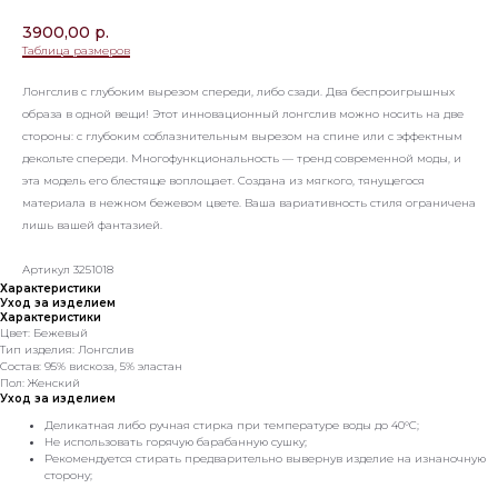
3900,00
р.
Таблица размеров
Лонгслив с глубоким вырезом спереди, либо сзади. Два беспроигрышных
образа в одной вещи! Этот инновационный лонгслив можно носить на две
стороны: с глубоким соблазнительным вырезом на спине или с эффектным
декольте спереди. Многофункциональность — тренд современной моды, и
эта модель его блестяще воплощает. Создана из мягкого, тянущегося
материала в нежном бежевом цвете. Ваша вариативность стиля ограничена
лишь вашей фантазией.
Артикул 3251018
Характеристики
Уход за изделием
Характеристики
Цвет: Бежевый
Тип изделия: Лонгслив
Состав: 95% вискоза, 5% эластан
Пол: Женский
Уход за изделием
Деликатная либо ручная стирка при температуре воды до 40°C;
Не использовать горячую барабанную сушку;
Рекомендуется стирать предварительно вывернув изделие на изнаночную
сторону;