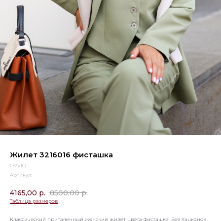
Жилет 3216016 фисташка
OVVIO
Артикул:
4165,00
р.
8500,00
р.
Таблица размеров
Классический приталенный женский жилет цвета фисташка. Без лацканов