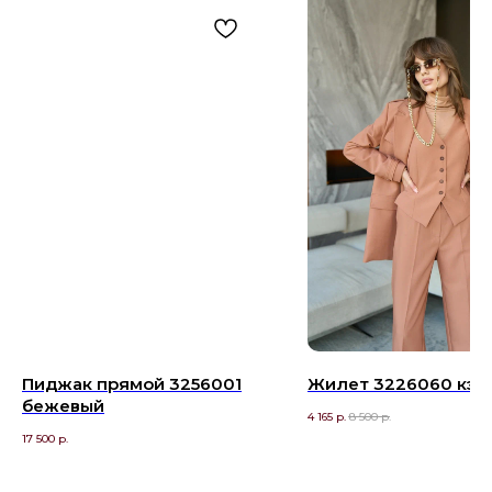
Пиджак прямой 3256001
Жилет 3226060 кэм
бежевый
4 165
р.
8 500
р.
17 500
р.