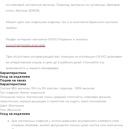
из смесовой костюмной вискозы. Подклад, застежка на пуговицах. Деловой
стиль. Артикул 3216016
Может идти как отдельное изделие, так и в комплекте брючного костюма
тройки.
Раздел интернет-магазина OVVIO Пиджаки и жилеты
ovvio.style/jackets-and-vests
При отсутствии интересующей вас позиции из коллекции OVVIO, возможен
ее оперативный отшив, в срок до 5 рабочих дней. Уточняйте эту
возможность у нашего менеджера.
Характеристики
Уход за изделием
Пошив на заказ
Характеристики
Состав: 85% вискоза, 10% пэ, 5% эластан, подклад - 100% вискоза
Тип изделия: Жилет короткий
Описание ткани: Костюмная ткань средней плотности, смесовая вискоза,
практичная, хорошо дышащая и приятная на ощупь, мало сминаемая.
Цвет: Фисташка
Пол: Женский
Уход за изделием
Для костюмных изделий с использованием внутреннего клеевого слоя
(пиджак, блейзер, жилет) допускается только сухая чистка или химчистка;