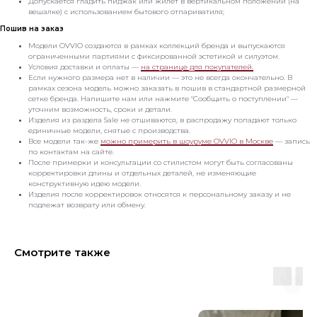
Допускается гладить пиджак или жилет в вертикальном положении (на
вешалке) с использованием бытового отпариватиля;
Пошив на заказ
Модели OVVIO создаются в рамках коллекций бренда и выпускаются
ограниченными партиями с фиксированной эстетикой и силуэтом.
Условия доставки и оплаты —
на странице для покупателей.
Если нужного размера нет в наличии — это не всегда окончательно. В
рамках сезона модель можно заказать в пошив в стандартной размерной
сетке бренда. Напишите нам или нажмите "Сообщить о поступлении" —
уточним возможность, сроки и детали.
Изделия из раздела Sale не отшиваются, в распродажу попадают только
единичные модели, снятые с производства.
Все модели так-же
можно примерить в шоуруме OVVIO в Москве
— запись
по контактам на сайте.
После примерки и консультации со стилистом могут быть согласованы
корректировки длины и отдельных деталей, не изменяющие
конструктивную идею модели.
Изделия после корректировок относятся к персональному заказу и не
подлежат возврату или обмену.
Смотрите также