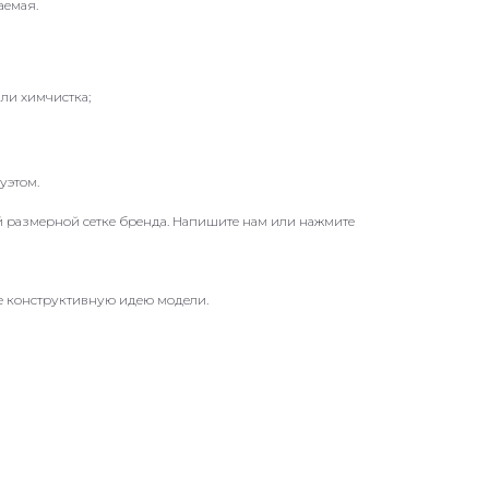
аемая.
или химчистка;
уэтом.
ой размерной сетке бренда. Напишите нам или нажмите
е конструктивную идею модели.