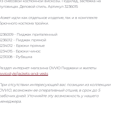
из смесовой костюмной вискозы. Подклад, застежка на
пуговицах. Деловой стиль. Артикул 3236015
Может идти как отдельное изделие, так и в комплекте
брючного костюма тройки.
3236009 - Пиджак приталенный
3236012 - Пиджак прямой
3234012 - Брюки прямые
3234015 - Брюки чинос
3231008 - Рубашка
Раздел интернет-магазина OVVIO Пиджаки и жилеты
ovvio.style/jackets-and-vests
При отсутствии интересующей вас позиции из коллекции
OVVIO, возможен ее оперативный отшив, в срок до 5
рабочих дней. Уточняйте эту возможность у нашего
менеджера.