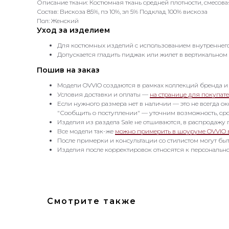
Описание ткани: Костюмная ткань средней плотности, смесов
Состав: Вискоза 85%, пэ 10%, эл 5% Подклад 100% вискоза
Пол: Женский
Уход за изделием
Для костюмных изделий с использованием внутреннего к
Допускается гладить пиджак или жилет в вертикальном
Пошив на заказ
Модели OVVIO создаются в рамках коллекций бренда и
Условия доставки и оплаты —
на странице для покупате
Если нужного размера нет в наличии — это не всегда о
"Сообщить о поступлении" — уточним возможность, сро
Изделия из раздела Sale не отшиваются, в распродажу 
Все модели так-же
можно примерить в шоуруме OVVIO 
После примерки и консультации со стилистом могут бы
Изделия после корректировок относятся к персонально
Смотрите также