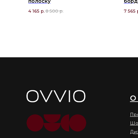
полоску
борд
4 165
р.
8 500
р.
7 565
О
Пр
Шо
Ди