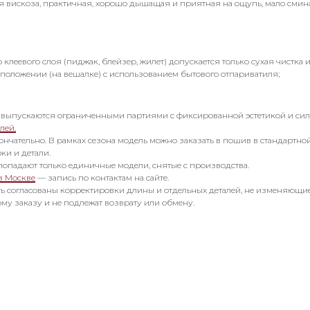
ая вискоза, практичная, хорошо дышащая и приятная на ощупь, мало смин
леевого слоя (пиджак, блейзер, жилет) допускается только сухая чистка 
 положении (на вешалке) с использованием бытового отпариватиля;
 выпускаются ограниченными партиями с фиксированной эстетикой и сил
лей.
кончательно. В рамках сезона модель можно заказать в пошив в стандартн
ки и детали.
попадают только единичные модели, снятые с производства.
в Москве
— запись по контактам на сайте.
ть согласованы корректировки длины и отдельных деталей, не изменяющи
му заказу и не подлежат возврату или обмену.