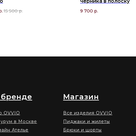
о
черника в полоску
р.
15 500
р.
9 700
р.
 бренде
Магазин
о OVVIO
Все изделия OVVIO
урум в Москве
Пиджаки и жилеты
зайн Ателье
Брюки и шорты