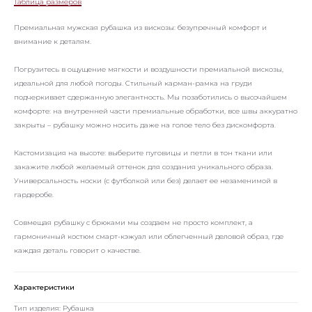
Таблица размеров
Премиальная мужская рубашка из вискозы: безупречный комфорт и
внимание к деталям.
Погрузитесь в ощущение мягкости и воздушности премиальной вискозы,
идеальной для любой погоды. Стильный карман-рамка на груди
подчеркивает сдержанную элегантность. Мы позаботились о высочайшем
комфорте: на внутренней части премиальные обработки, все швы аккуратно
закрыты – рубашку можно носить даже на голое тело без дискомфорта.
Кастомизация на высоте: выберите пуговицы и петли в тон ткани или
закажите любой желаемый оттенок для создания уникального образа.
Универсальность носки (с футболкой или без) делает ее незаменимой в
гардеробе.
Совмещая рубашку с брюками мы создаем не просто комплект, а
гармоничный костюм смарт-кэжуал или облегченный деловой образ, где
каждая деталь говорит о качестве.
Характеристики
Тип изделия: Рубашка