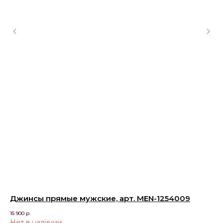
Джинсы прямые мужские, арт. MEN-1254009
Фу
15 900
р.
4 9
Нет в наличии