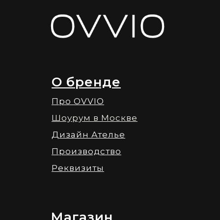
О бренде
Про OVVIO
Шоурум в Москве
Дизайн Ателье
Производство
Реквизиты
Магазин