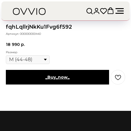
fqhLqllrjNkKu1Fvg6f592
Артикул:
000000000440
18 990
р.
Размер
_Buy_now_