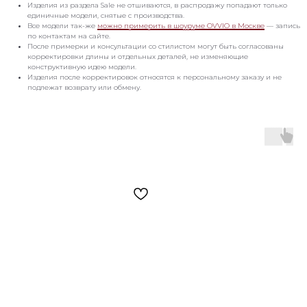
Изделия из раздела Sale не отшиваются, в распродажу попадают только
единичные модели, снятые с производства.
Все модели так-же
можно примерить в шоуруме OVVIO в Москве
— запись
по контактам на сайте.
После примерки и консультации со стилистом могут быть согласованы
корректировки длины и отдельных деталей, не изменяющие
конструктивную идею модели.
Изделия после корректировок относятся к персональному заказу и не
подлежат возврату или обмену.