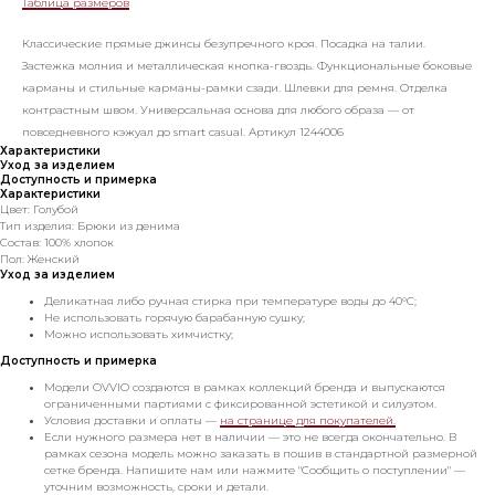
Таблица размеров
Классические прямые джинсы безупречного кроя. Посадка на талии.
Застежка молния и металлическая кнопка-гвоздь. Функциональные боковые
карманы и стильные карманы-рамки сзади. Шлевки для ремня. Отделка
контрастным швом. Универсальная основа для любого образа — от
повседневного кэжуал до smart casual. Артикул 1244006
Характеристики
Уход за изделием
Доступность и примерка
Характеристики
Цвет: Голубой
Тип изделия: Брюки из денима
Состав: 100% хлопок
Пол: Женский
Уход за изделием
Деликатная либо ручная стирка при температуре воды до 40°C;
Не использовать горячую барабанную сушку;
Можно использовать химчистку;
Доступность и примерка
Модели OVVIO создаются в рамках коллекций бренда и выпускаются
ограниченными партиями с фиксированной эстетикой и силуэтом.
Условия доставки и оплаты —
на странице для покупателей.
Если нужного размера нет в наличии — это не всегда окончательно. В
рамках сезона модель можно заказать в пошив в стандартной размерной
сетке бренда. Напишите нам или нажмите "Сообщить о поступлении" —
уточним возможность, сроки и детали.