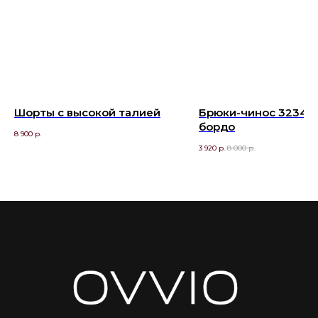
Шорты с высокой талией
Брюки-чинос 32340
бордо
8 900
р.
3 920
р.
8 000
р.